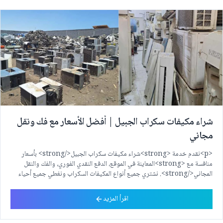
شراء مكيفات سكراب الجبيل | أفضل الأسعار مع فك ونقل
مجاني
<p>نقدم خدمة <strong>شراء مكيفات سكراب الجبيل</strong> بأسعار
منافسة مع <strong>المعاينة في الموقع، الدفع النقدي الفوري، والفك والنقل
المجاني</strong>. نشتري جميع أنواع المكيفات السكراب ونغطي جميع أحياء
الجبيل، بما في ذلك الجوهرة، الخالدية، الفناتير، الحويلات، الدفي، الحمراء، المرجان،
وحي المطار، مع استجابة سريعة وخدمة احترافية.</p>
اقرأ المزيد