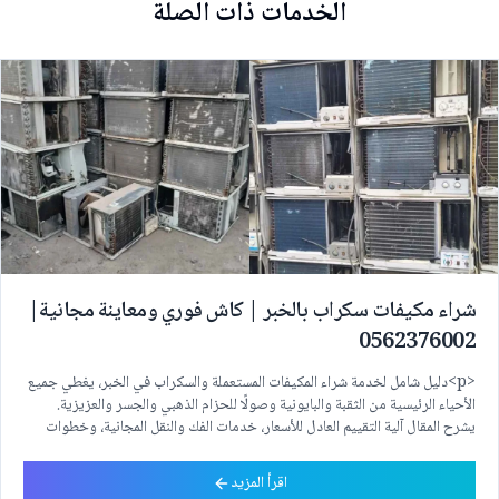
الخدمات ذات الصلة
شراء مكيفات سكراب بالخبر | كاش فوري ومعاينة مجانية|
0562376002
<p>دليل شامل لخدمة شراء المكيفات المستعملة والسكراب في الخبر، يغطي جميع
الأحياء الرئيسية من الثقبة والبايونية وصولًا للحزام الذهبي والجسر والعزيزية.
يشرح المقال آلية التقييم العادل للأسعار، خدمات الفك والنقل المجانية، وخطوات
البيع الكاملة من أول اتصال إلى استلام الكاش — بأسلوب عملي يعكس خبرة محلية
حقيقية في السوق.</p>
اقرأ المزيد