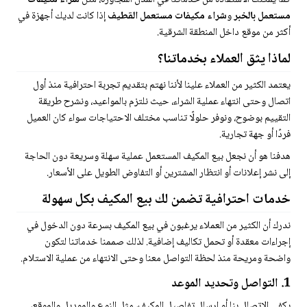
كما يمكنك الاستفادة من خدماتنا في المدن المجاورة، مثل
شراء مكيفات
مستعمل بالخبر
و
شراء مكيفات مستعمل القطيف
إذا كانت لديك أجهزة في
أكثر من موقع داخل المنطقة الشرقية.
لماذا يثق العملاء بخدماتنا؟
يعتمد الكثير من العملاء علينا لأننا نهتم بتقديم تجربة احترافية منذ أول
اتصال وحتى انتهاء عملية الشراء، حيث نلتزم بالمواعيد، ونشرح طريقة
التقييم بوضوح، ونوفر حلولًا تناسب مختلف الاحتياجات سواء كان العميل
فردًا أو جهة تجارية.
هدفنا هو أن نجعل بيع المكيف المستعمل عملية سهلة وسريعة دون الحاجة
إلى نشر إعلانات أو انتظار المشترين أو التفاوض الطويل على الأسعار.
خدمات احترافية تضمن لك بيع المكيف بكل سهولة
ندرك أن الكثير من العملاء يرغبون في بيع المكيف بسرعة دون الدخول في
إجراءات معقدة أو تحمل تكاليف إضافية. لذلك صممنا خدماتنا لتكون
واضحة ومريحة منذ لحظة التواصل معنا وحتى الانتهاء من عملية الاستلام.
1. التواصل وتحديد الموعد
يكفي الاتصال بنا أو إرسال تفاصيل المكيف، مثل النوع والموديل والموقع،